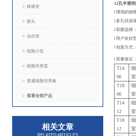
12孔半透明
移液管
l
增强的细
l
多孔径选
吸头
l
双膜选择
冻存管
l
用户友好
l
包装方式
细胞小室
l
质量保证
细胞培养皿
T14
细
06
室
普通细胞培养板
T18
细
06
室
查看全部产品
T14
细
12
室
T18
细
相关文章
12
室
RELATED ARTICLES