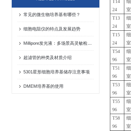
T14
细
24
室
常见的微生物培养基有哪些？
T13
细
24
室
细胞电阻仪的特点及发展趋势
T15
细
24
室
Millipore发光液：多场景高灵敏检测的核心试剂支撑
T54
细
超滤管的种类及材质介绍
96
室
T51
细
5301星形细胞培养基储存注意事项
96
室
T53
细
DMEM培养基的使用
96
室
T55
细
96
室
T58
细
96
室