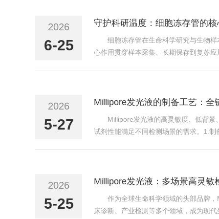
守护科研温度：细胞冻存管的核
2026
细胞冻存管在生命科学研究与生物样
6-25
心作用贯穿样本采集、长期保存到复苏应
尤其是干细胞、原代细胞等珍贵样本，离
细胞的损伤，避免细胞因...
Millipore发光液的制备工艺
2026
Millipore发光液的高灵敏度
5-27
试剂性能满足不同检测场景的需求。1.
度检测，剔除会引发高背景的杂质组分；
源头保障发...
Millipore发光液：多场景高
2026
作为全球生命科学领域的头部品牌，M
5-25
床诊断、产业检测等多个领域，成为现代生