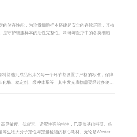
定的储存性能，为珍贵细胞样本搭建起安全的存续屏障，其核
，是守护细胞样本的活性完整性。科研与医疗中的各类细胞，
绝外界干扰的保护屏障。在降温过程中，它能减缓温度骤降对
，从原料筛选到成品出库的每一个环节都设置了严格的标准，保障
催化酶、稳定剂、缓冲体系等，其中发光底物需要经过多轮纯
料也需要符合严格的纯度要求，避免引入干扰检测的杂质，从
，凭借高灵敏度、低背景、适配性强的特性，已覆盖基础科研、临
生物大分子定性与定量检测的核心耗材。无论是Western