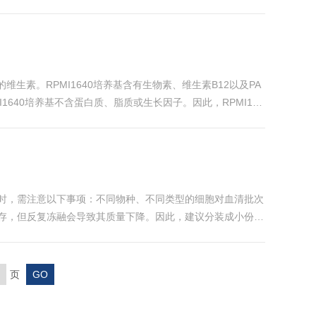
过化学发光反应将微量的靶标信号转化为可捕...
生素。RPMI1640培养基含有生物素、维生素B12以及PA
1640培养基不含蛋白质、脂质或生长因子。因此，RPMI164
0%C...
时，需注意以下事项：不同物种、不同类型的细胞对血清批次
存，但反复冻融会导致其质量下降。因此，建议分装成小份使
他污染物的引入。热灭活处理：除非实验有特殊要求，否则一
页