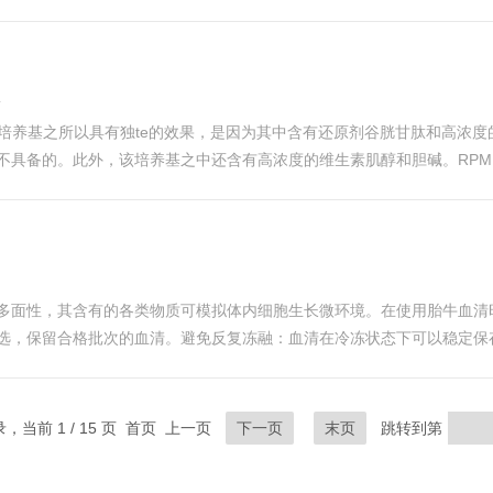
分子检测实验，还是报告基因活性检测、细胞因子定量等细胞水平研究，液体都能通
项
他培养基之所以具有独te的效果，是因为其中含有还原剂谷胱甘肽和高浓度的维
EM所不具备的。此外，该培养基之中还含有高浓度的维生素肌醇和胆碱。RPMI
BS)。RPMI1640培养基使用碳酸氢钠缓冲体系(2.0g/L)，因此需要5–1
多面性，其含有的各类物质可模拟体内细胞生长微环境。在使用胎牛血清
选，保留合格批次的血清。避免反复冻融：血清在冷冻状态下可以稳定保
保操作环境干净，避免污染。使用无菌技术和工具来避免细菌、真菌或其
录，当前 1 / 15 页 首页 上一页
下一页
末页
跳转到第