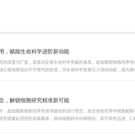
造了理想条件。然而，操作不当可能导
全操作注意事项至关重要。透气细胞培养瓶
用，赋能生命科学进阶新动能
究的深度与广度，直接决定着生命科学突破的速度。超低吸附细胞培养凭
核心领域展现出不可替代的价值，为生命科学发展注入强劲动能，成为推动
化、类器官构建、单细胞分析等前沿研究，对细胞培养的精准度提出高要
念，解锁细胞研究精准新可能
中，超低吸附细胞培养凭借突破性的设计理念，直击传统培养中细胞黏附
研究搭建起理想的实验载体，推动细胞科学向精细化、高可靠性迈进。1.
细胞过度黏附，使贴壁细胞形态扭曲、功能受损，悬浮细胞则因吸附损耗