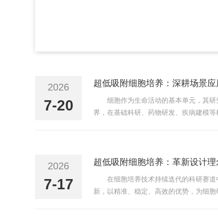
超低吸附细胞培养：深耕场景应
2026
细胞作为生命活动的基本单元，其研
7-20
界，在基础科研、药物研发、疾病建模等
养是突破研究瓶颈的核心载体。干细胞分
现偏差、类器官结构紊乱...
超低吸附细胞培养：革新设计理
2026
在细胞培养技术持续迭代的科研赛道
7-17
新，以精准、稳定、高效的优势，为细胞
表面的天然疏水性与化学活性，往往导致
通过特殊的表面改性技...