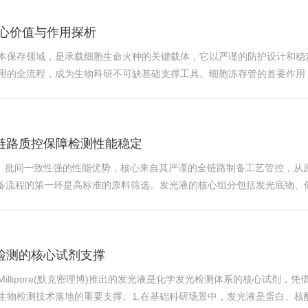
心价值与作用探析
本保存领域，是承载细胞生命火种的关键载体，它以严谨的防护设计和稳
用的全流程，成为生物科研不可缺基础支撑工具。细胞冻存管的首要作用
开适宜环境后极易失活，而冻存管通过特殊的材质与结构设计，构建起隔
：全链路质控保障检测性能稳定
、低背景、批间一致性强的性能优势，核心来自其严谨的全链路制备工艺管控
制备流程的第一环是高标准的原料筛选。发光液的核心组分包括发光底物、
催化酶需要经过活性验证，保障和底物的反应效率；稳定剂、缓冲剂等辅
灵敏检测的核心试剂支撑
illipore(默克密理博)推出的发光液是化学发光检测体系的核心试剂
物检测技术落地的重要支撑。1.在基础科研场景中，发光液是蛋白、核酸等