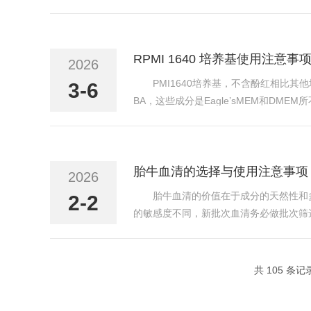
blot、Northernblot等经典的
RPMI 1640 培养基使用注意事
2026
PMI1640培养基，不含酚红相比其
3-6
BA，这些成分是Eagle’sMEM和DM
0培养基需要添加剂，通常采用10%胎牛血清(F
胎牛血清的选择与使用注意事项
2026
胎牛血清的价值在于成分的天然性和
2-2
的敏感度不同，新批次血清务必做批次筛
用。无菌操作：在处理胎牛血清时，要确
般不需要对血清进行热灭...
共 105 条记