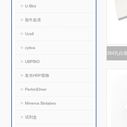
U-Blot
胎牛血清
Ucell
cytiva
UBPBIO
发光HRP底物
PerkinElmer
Minerva Biolabes
试剂盒