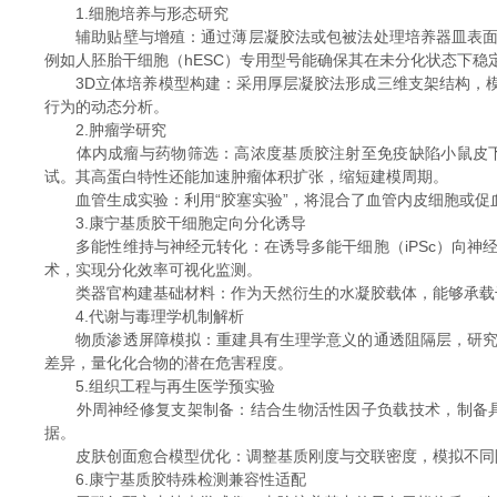
1.细胞培养与形态研究
辅助贴壁与增殖：通过薄层凝胶法或包被法处理培养器皿表面，
例如人胚胎干细胞（hESC）专用型号能确保其在未分化状态下稳
3D立体培养模型构建：采用厚层凝胶法形成三维支架结构，模
行为的动态分析。
2.肿瘤学研究
体内成瘤与药物筛选：高浓度基质胶注射至免疫缺陷小鼠皮下
试。其高蛋白特性还能加速肿瘤体积扩张，缩短建模周期。
血管生成实验：利用“胶塞实验”，将混合了血管内皮细胞或促
3.康宁基质胶干细胞定向分化诱导
多能性维持与神经元转化：在诱导多能干细胞（iPSc）向神
术，实现分化效率可视化监测。
类器官构建基础材料：作为天然衍生的水凝胶载体，能够承载干
4.代谢与毒理学机制解析
物质渗透屏障模拟：重建具有生理学意义的通透阻隔层，研究药
差异，量化化合物的潜在危害程度。
5.组织工程与再生医学预实验
外周神经修复支架制备：结合生物活性因子负载技术，制备具
据。
皮肤创面愈合模型优化：调整基质刚度与交联密度，模拟不同阶
6.康宁基质胶特殊检测兼容性适配