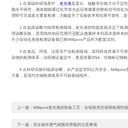
1.在基础科研场景中，
发光液
是蛋白、核酸等生物大分子定性与定
胞水平研究，液体都能通过化学发光反应将微量的靶标信号转化
理即可完成多次重复检测，大幅提升了实验效率和结果可靠性，是
2.在临床诊断与病理检测领域，发光液的性能直接决定了检测
理诊断实验，其宽线性响应范围可适配从微量样本到高浓度样本
不少自动化免疫检测设备都已将Millipore产品作为配套试剂。
3.在食品、环境、法医等产业检测领域，其同样发挥着不可替
染物的检测体系；法医物证鉴定中，更是痕量DNA、生物标记物
4.从科研实验到临床诊断，从产业监管到公共安全，Millip
方案，是现代生物检测体系不可缺基础组件。
上一篇：
Millipore发光液的制备工艺：全链路质控保障检测性
下一篇：
安全操作透气细胞培养瓶的注意事项