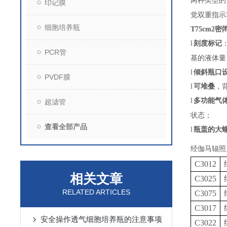
两种类型的
印记膜
觉双重指示
细胞培养瓶
T75cm2
l
刻度标记
PCR管
基的液体量
l
倾斜瓶口
PVDF膜
l
可堆叠
，
l
多功能气
超滤管
状态；
查看全部产品
l
瓶盖的大
经伽马辐照
C3012
相关文章
C3025
RELATED ARTICLES
C3075
C3017
安全操作透气细胞培养瓶的注意事项
C3022