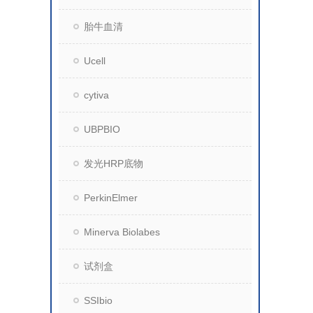
胎牛血清
Ucell
cytiva
UBPBIO
发光HRP底物
PerkinElmer
Minerva Biolabes
试剂盒
SSIbio