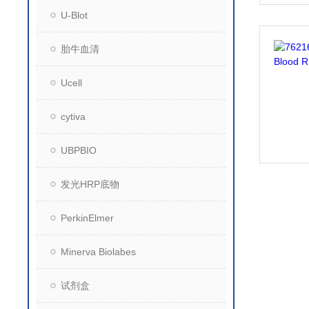
U-Blot
胎牛血清
Ucell
cytiva
UBPBIO
发光HRP底物
PerkinElmer
Minerva Biolabes
试剂盒