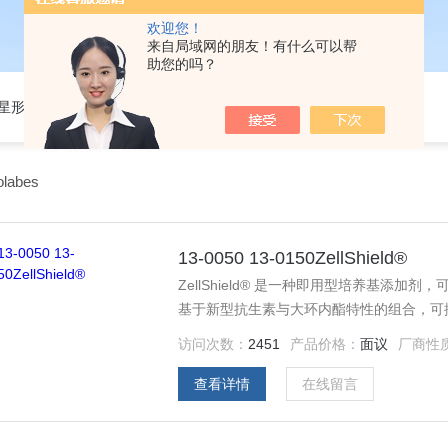
欢迎您！
来自局域网的朋友！有什么可以帮
助您的吗？
301星形细胞培养基
olabes
13-0050 13-0150ZellShield®
ZellShield® 是一种即用型培养基添
基于新型抗生素与大环内酯特性的组合，可抑
素、链霉素、制霉菌素、两性霉素 B 等常
访问次数：
2451
产品价格：
面议
厂商性
查看详情
在线留言