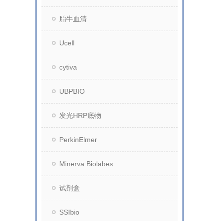
胎牛血清
Ucell
cytiva
UBPBIO
发光HRP底物
PerkinElmer
Minerva Biolabes
试剂盒
SSIbio