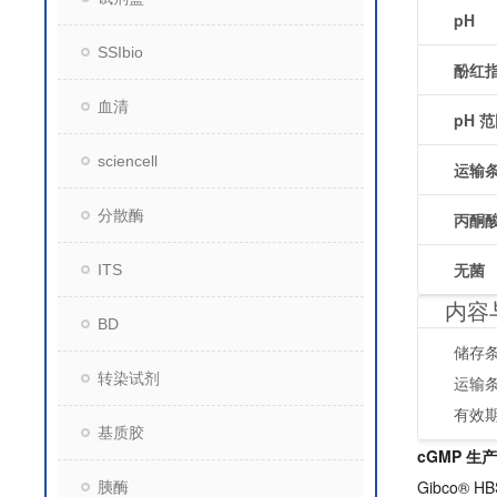
pH
SSIbio
酚红
血清
pH 
sciencell
运输
分散酶
丙酮
无菌
ITS
内容
BD
储存条
转染试剂
运输
有效
基质胶
cGMP 生
Gibco®
胰酶