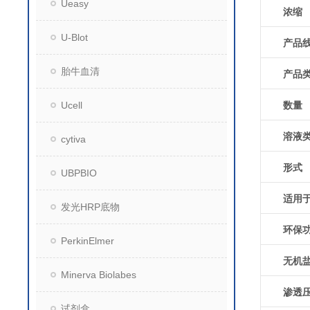
Ueasy
浓缩
U-Blot
产品
胎牛血清
产品
数量
Ucell
溶液
cytiva
形式
UBPBIO
适用
发光HRP底物
环保
PerkinElmer
无机
Minerva Biolabes
渗透
试剂盒