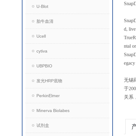
Sn
U-Blot
SnapDN
胎牛血清
d, live
Ucell
TrueRa
ntal o
cytiva
SnapDN
egacy 
UBPBIO
无锡
发光HRP底物
于2
PerkinElmer
关系
Minerva Biolabes
试剂盒