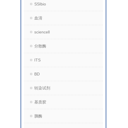
SSIbio
血清
sciencell
分散酶
ITS
BD
转染试剂
基质胶
胰酶