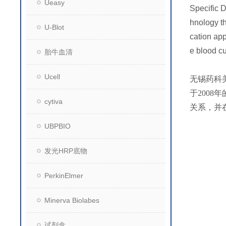
Ueasy
Specific 
hnology th
U-Blot
cation app
e blood cu
胎牛血清
Ucell
无锡药科
于200
cytiva
关系，并
UBPBIO
发光HRP底物
PerkinElmer
Minerva Biolabes
试剂盒