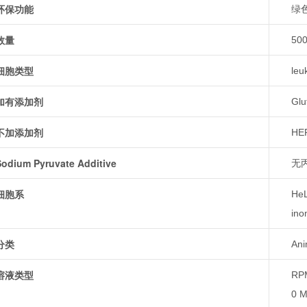
环保功能
绿
数量
50
细胞类型
leu
加有添加剂
Glu
不加添加剂
HE
Sodium Pyruvate Additive
无
细胞系
HeL
ino
分类
Ani
溶液类型
RPM
0 M