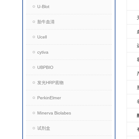
U-Blot
胎牛血清
Ucell
cytiva
UBPBIO
发光HRP底物
PerkinElmer
Minerva Biolabes
试剂盒