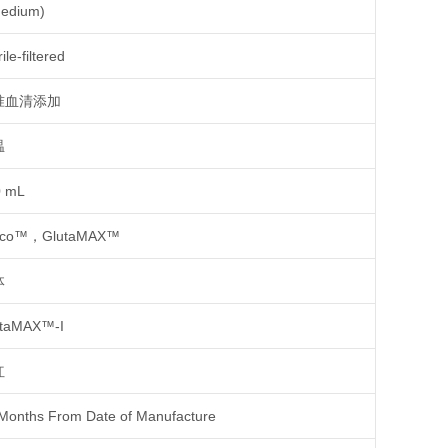
edium)
ile-filtered
准血清添加
温
0 mL
bco™，GlutaMAX™
体
utaMAX™-I
红
Months From Date of Manufacture