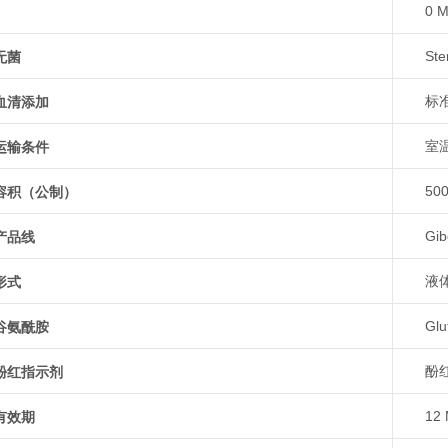
0 M
无菌
Ster
血清添加
标
运输条件
室
容积（公制）
50
产品线
Gi
形式
液
谷氨酰胺
Gl
酚红指示剂
酚
有效期
12 