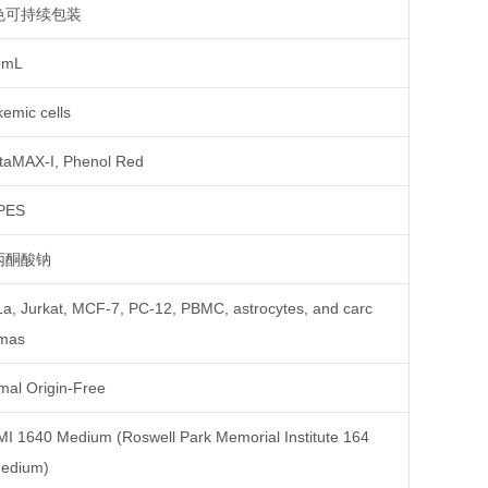
色可持续包装
0mL
kemic cells
taMAX-I, Phenol Red
PES
丙酮酸钠
a, Jurkat, MCF-7, PC-12, PBMC, astrocytes, and carc
mas
mal Origin-Free
I 1640 Medium (Roswell Park Memorial Institute 164
edium)