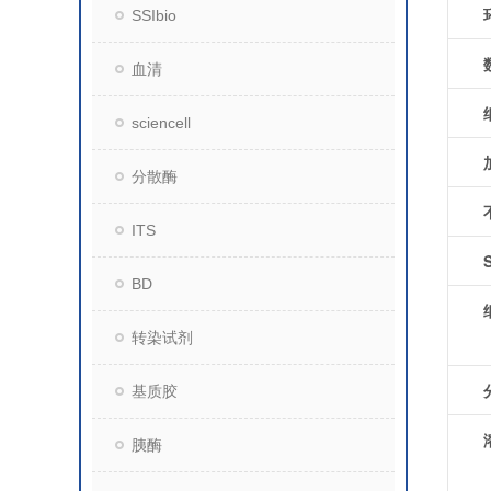
SSIbio
血清
sciencell
分散酶
ITS
BD
转染试剂
基质胶
胰酶