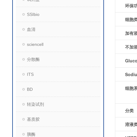
环保
SSIbio
细胞
血清
加有
sciencell
不加
分散酶
Gluc
Sodiu
ITS
细胞
BD
转染试剂
分类
基质胶
溶液
胰酶