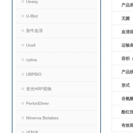
Ueasy
产品
U-Blot
无菌
胎牛血清
血清
运输
Ucell
容积
cytiva
产品
UBPBIO
形式
发光HRP底物
谷氨
PerkinElmer
酚红
Minerva Biolabes
有效
试剂盒