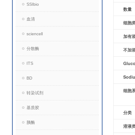
SSIbio
数量
血清
细胞
sciencell
加有
分散酶
不加
Gluc
ITS
Sodiu
BD
细胞
转染试剂
基质胶
分类
胰酶
溶液