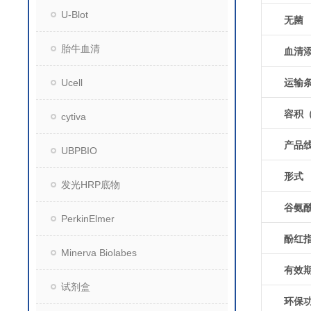
U-Blot
无菌
胎牛血清
血清
运输
Ucell
容积
cytiva
产品
UBPBIO
形式
发光HRP底物
谷氨
PerkinElmer
酚红
Minerva Biolabes
有效
试剂盒
环保