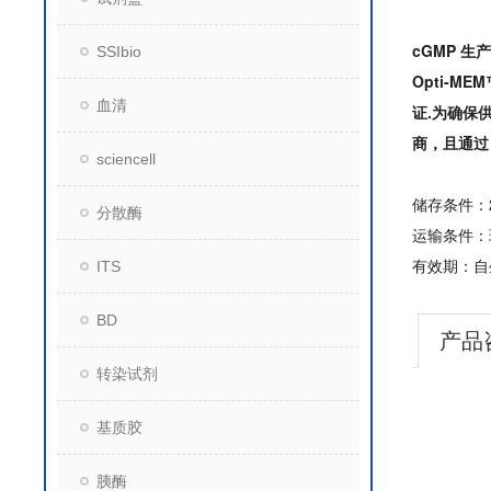
cGMP 生
SSIbio
Opti-M
血清
证.为确保供
商，且通过 I
sciencell
储存条件：2
分散酶
运输条件：
有效期：自
ITS
BD
产品
转染试剂
基质胶
胰酶