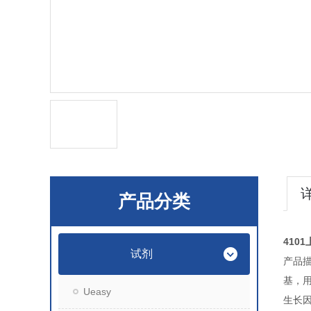
产品分类
410
试剂
产品
基，
Ueasy
生长因