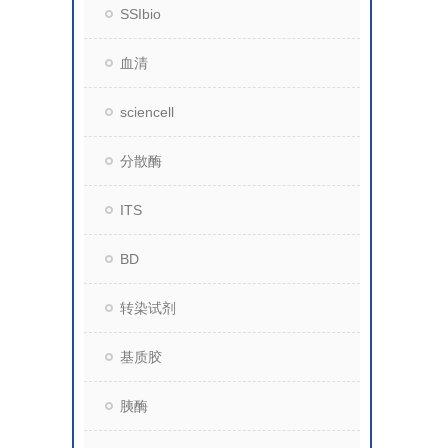
SSIbio
血清
sciencell
分散酶
ITS
BD
转染试剂
基质胶
胰酶