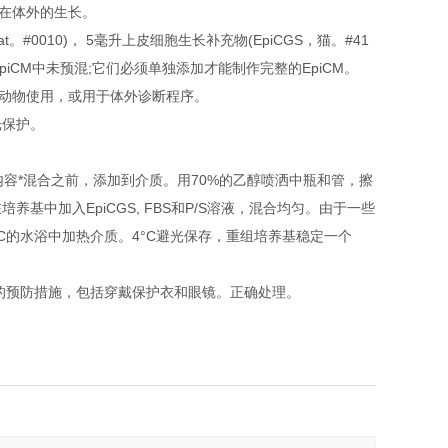
胞在体外的生长。
。#0010)， 5毫升上皮细胞生长补充物(EpiCGS，猫。#41
/S在EpiCM中未预混;它们必须单独添加才能制作完整的EpiCM。
动物使用，或用于体外诊断程序。
光保护。
保内容*混合之前，添加到介质。用70%的乙醇喷洒中瓶和管，擦
中加入EpiCGS, FBS和P/S溶液，混合均匀。由于一些
C的水浴中加热介质。4°C避光保存，重组培养基稳定一个
的预防措施，包括穿戴保护衣和眼镜。正确处理。