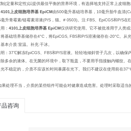
配制(定量和定性)以提供最佳平衡的营养环境，有选择地支持正常上皮细
：
4101上皮细胞培养基 EpiCM
由500毫升基础培养基，10毫升胎牛血清(Cat
和5毫升青霉素/链霉素溶液(P/S，猫。# 0503)。注:FBS、EpiCGS和P
使用：
4101上皮细胞培养基 EpiCM
仅供研究使用。它不被批准用于人类或
将基础培养基储存在4°C，将EpiCGS, FBS和P/S溶液储存在-20°C。从
基本介质:室温。补充:干冰。
明：37℃解冻EpiCGS、FBS和P/S溶液。轻轻地倾斜管子几次，以确
除多余的液体。在无菌的环境中，取下瓶盖，不要用手指接触内螺纹。在培养基
光不稳定的，介质不应该长时间暴露在光下。我们不建议在使用前在37°
:如果处理不当，介质的某些组件可能会对健康造成危害。处理时采取适当
产品咨询