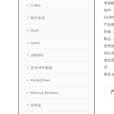
养基
U-Blot
组件
52)
胎牛血清
产品
Ucell
存储：
航运：
cytiva
使用说
拭以去
UBPBIO
成分是
月。
发光HRP底物
警告
PerkinElmer
Minerva Biolabes
试剂盒