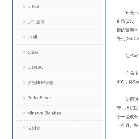
U-Blot
它是一种
血清(2%)
胎牛血清
衡的营养环境
Ucell
补剂(SteC
cytiva
注:SteC
UBPBIO
产品使
4°C，将S
发光HRP底物
PerkinElmer
使用说明的
管，擦拭以
Minerva Biolabes
于一些成分
一个月。警
试剂盒