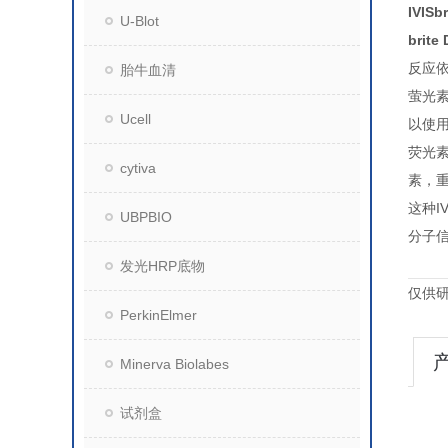
IVISb
U-Blot
brite
反应
胎牛血清
萤光
Ucell
以使用
荧光素
cytiva
素，
这种I
UBPBIO
分子信息
发光HRP底物
仅供
PerkinElmer
Minerva Biolabes
试剂盒