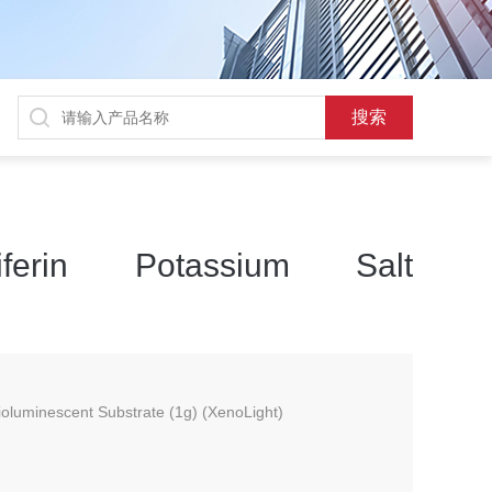
ciferin Potassium Salt
Bioluminescent Substrate (1g) (XenoLight)