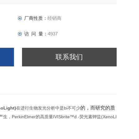
厂商性质：
经销商
访 问 量：
4937
联系我们
的，而研究的质
noLight)
在进行生物发光分析中是bi不可少
inElmer的高质量IVISbrite™d -荧光素钾盐(XenoLI