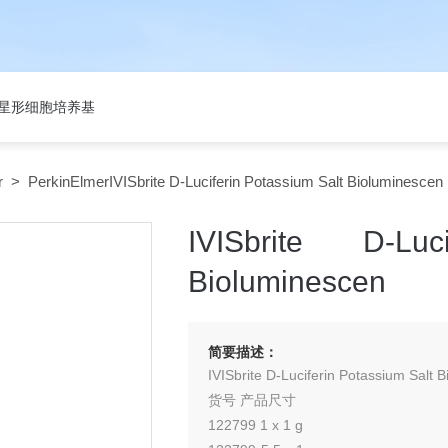
301星形细胞培养基
r
> PerkinElmerIVISbrite D-Luciferin Potassium Salt Bioluminescen
IVISbrite D-Lu
Bioluminescen
简要描述：
IVISbrite D-Luciferin Potassium Salt 
货号 产品尺寸
122799 1 x 1 g