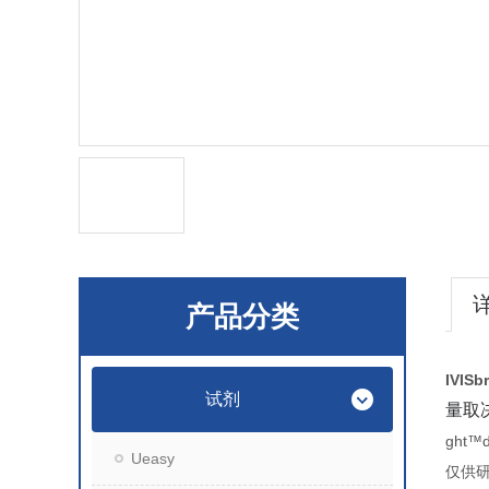
产品分类
IVISb
试剂
量取
ght
Ueasy
仅供