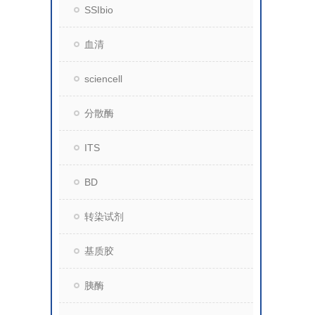
SSIbio
血清
sciencell
分散酶
ITS
BD
转染试剂
基质胶
胰酶