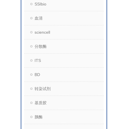
SSIbio
血清
sciencell
分散酶
ITS
BD
转染试剂
基质胶
胰酶