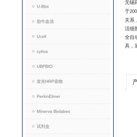
无锡
U-Blot
于
200
关系
胎牛血清
活细
Ucell
全自
具，
cytiva
UBPBIO
发光HRP底物
PerkinElmer
Minerva Biolabes
试剂盒