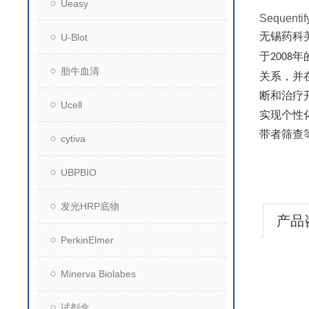
Ueasy
Seque
无锡药科
U-Blot
于
年
2008
胎牛血清
关系，并在
断和治疗开
Ucell
实现个性化
带者筛查
cytiva
UBPBIO
发光HRP底物
产品
PerkinElmer
Minerva Biolabes
试剂盒