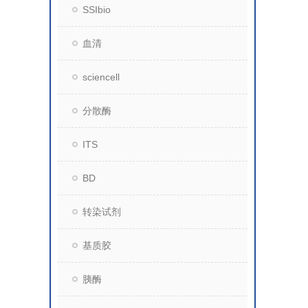
SSIbio
血清
sciencell
分散酶
ITS
BD
转染试剂
基质胶
胰酶