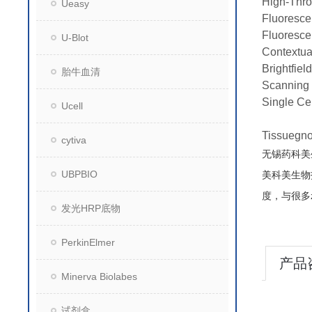
High-Thro
Ueasy
Fluoresce
Fluoresce
U-Blot
Contextua
Brightfiel
胎牛血清
Scanning 
Single Cel
Ucell
Tissu
cytiva
无锡药科美
UBPBIO
美科美生物
度，与很多
发光HRP底物
PerkinElmer
产品
Minerva Biolabes
试剂盒