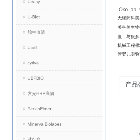
Ueasy
Oko-l
U-Blot
无锡药科美
美科美生物
胎牛血清
度，与很多z
机械工程领
Ucell
管婴儿实验
cytiva
UBPBIO
产品
发光HRP底物
PerkinElmer
Minerva Biolabes
试剂盒