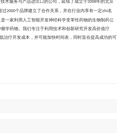
沿技术服务与产品进出口的公司，延续了成立于
年的北京
2008
超过
个品牌建立了合作关系，并在行业内享有一定zhi名
2000
cs, Inc.是一家利用人工智能开发神经科学变革性药物的生物制药公
开发免疫肿瘤学药物。我们专注于利用技术和创新研究开发高价值疗
能平台来降低治疗开发成本，并可能加快时间表，同时旨在提高成功的可