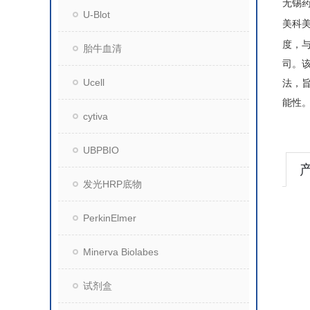
无锡
U-Blot
美科
度，与
胎牛血清
司。该
Ucell
法，旨
能性
cytiva
UBPBIO
发光HRP底物
PerkinElmer
Minerva Biolabes
试剂盒