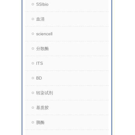
SSIbio
血清
sciencell
分散酶
ITS
BD
转染试剂
基质胶
胰酶