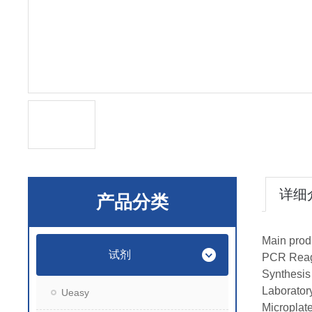
详细
产品分类
Main prod
试剂
PCR Reag
Synthesis
Laborator
Ueasy
Microplat