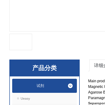
详细
产品分类
Main prod
试剂
Magnetic
Agarose 
Paramagn
Ueasy
Separop