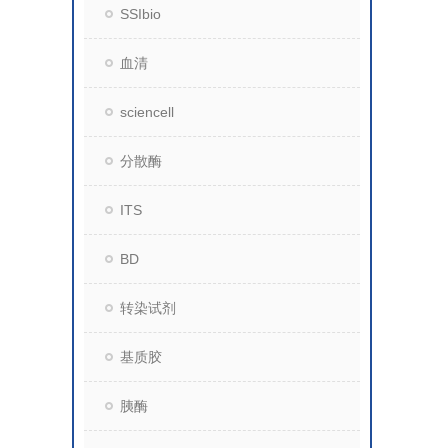
SSIbio
血清
sciencell
分散酶
ITS
BD
转染试剂
基质胶
胰酶