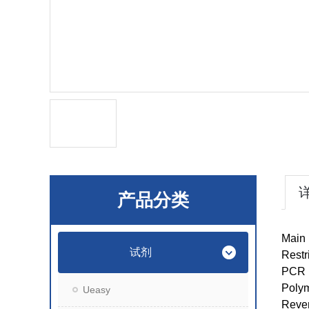
产品分类
Main 
试剂
Restr
PCR 
Poly
Ueasy
Rever