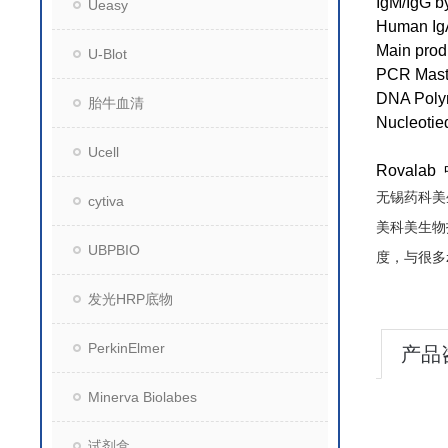
IgM/IgG b
Ueasy
Human Ig
Main prod
U-Blot
PCR Mast
DNA Poly
胎牛血清
Nucleotie
Ucell
Roval
无锡药科美
cytiva
美科美生物
UBPBIO
度，与很多
发光HRP底物
PerkinElmer
产品
Minerva Biolabes
试剂盒