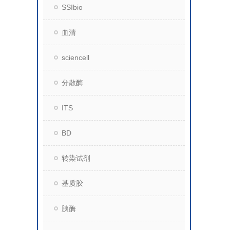
SSIbio
血清
sciencell
分散酶
ITS
BD
转染试剂
基质胶
胰酶