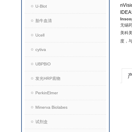
nVisi
U-Blot
IDEAS
Insc
胎牛血清
无锡
美科
Ucell
度，
cytiva
UBPBIO
发光HRP底物
PerkinElmer
Minerva Biolabes
试剂盒