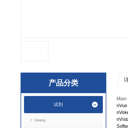
产品分类
Main 
试剂
nVue
nVok
nVist
Ueasy
Softw