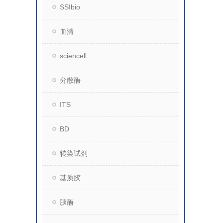
SSIbio
血清
sciencell
分散酶
ITS
BD
转染试剂
基质胶
胰酶