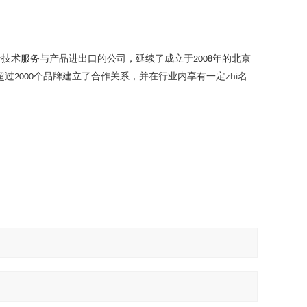
沿技术服务与产品进出口的公司，延续了成立于
年的北京
2008
超过
个品牌建立了合作关系，并在行业内享有一定
zhi
名
2000