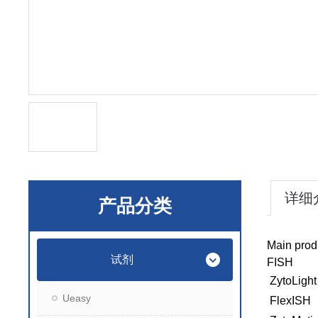
详细
产品分类
Main prod
试剂
FISH
ZytoLight
Ueasy
FlexISH