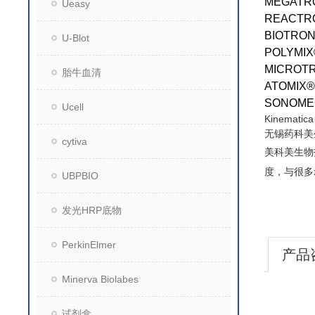
MEGATRON
Ueasy
REACTRON
BIOTRONA
U-Blot
POLYMIX® 
MICROTRO
胎牛血清
ATOMIX® 
SONOMECH
Ucell
Kinema
无锡药科美
cytiva
美科美生物
度，与很多
UBPBIO
发光HRP底物
PerkinElmer
产品
Minerva Biolabes
试剂盒