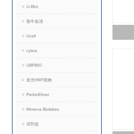
U-Blot
胎牛血清
Ucell
cytiva
UBPBIO
发光HRP底物
PerkinElmer
Minerva Biolabes
试剂盒