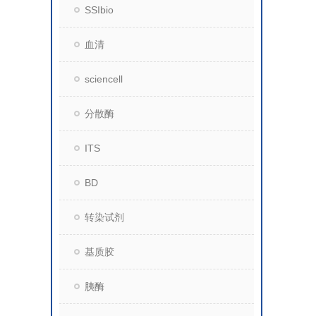
SSIbio
血清
sciencell
分散酶
ITS
BD
转染试剂
基质胶
胰酶