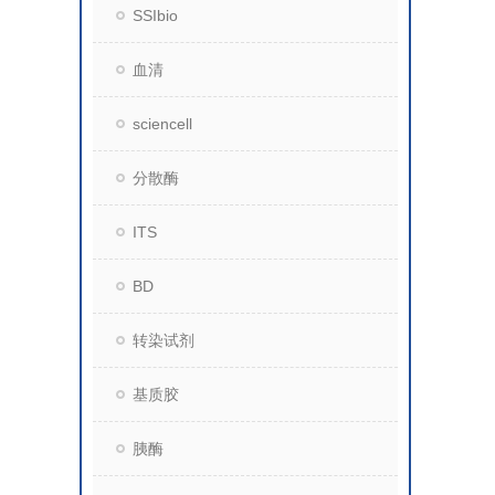
SSIbio
血清
sciencell
分散酶
ITS
BD
转染试剂
基质胶
胰酶