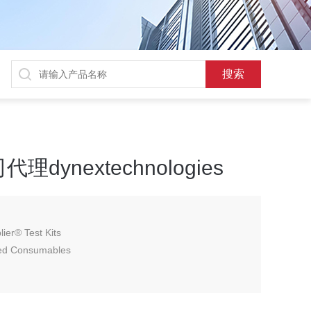
ynextechnologies
er® Test Kits
ied Consumables