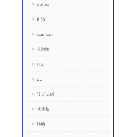
SSIbio
血清
sciencell
分散酶
ITS
BD
转染试剂
基质胶
胰酶