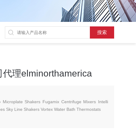
lminorthamerica
 Microplate Shakers Fugamix Centrifuge Mixers Intelli
uges Sky Line Shakers Vortex Water Bath Thermostats