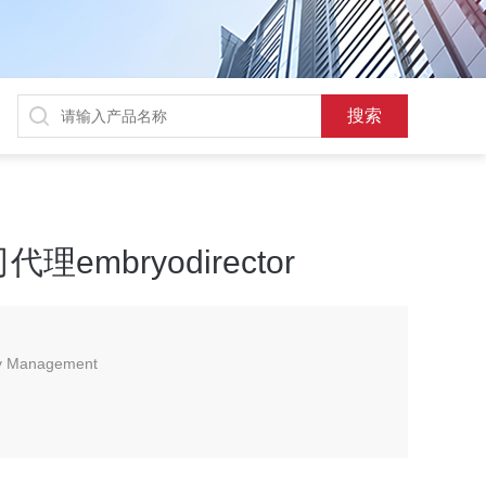
mbryodirector
ory Management