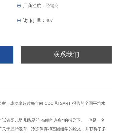
厂商性质：
经销商
访 问 量：
407
联系我们
CDC
SART
验室，成功率超过每年向
和
报告的全国平均水
个试管婴儿婴儿路易丝·布朗的许多*的指导下。
他是一名
了关于胚胎发育、冷冻保存和基因组学的论文，并获得了多