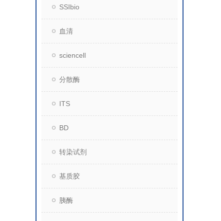
SSIbio
血清
sciencell
分散酶
ITS
BD
转染试剂
基质胶
胰酶