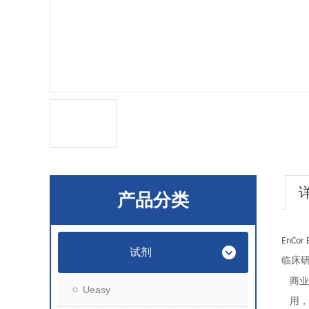
产品分类
EnCor 
试剂
临床
商业
Ueasy
用，