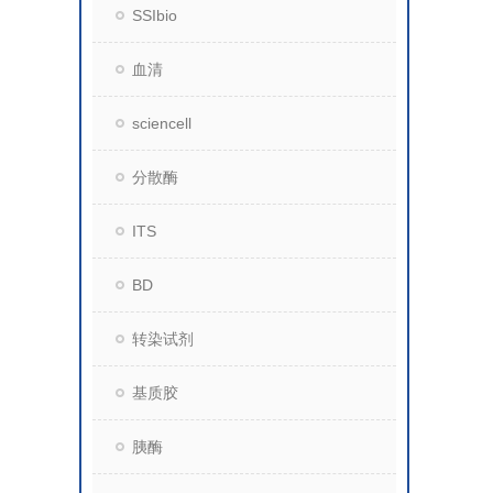
SSIbio
血清
sciencell
分散酶
ITS
BD
转染试剂
基质胶
胰酶