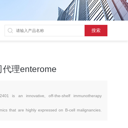
理enterome
is an innovative, off-the-shelf immunotherapy
s that are highly expressed on B-cell malignancies.