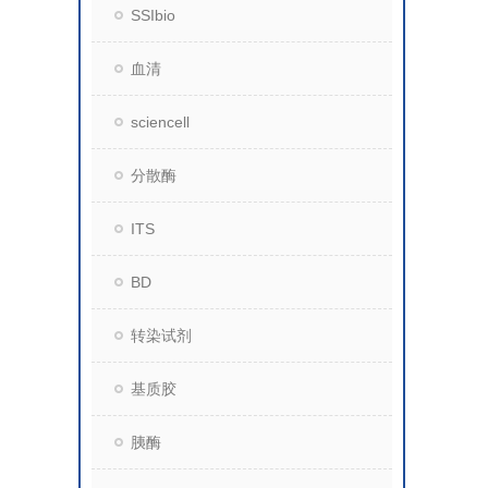
SSIbio
血清
sciencell
分散酶
ITS
BD
转染试剂
基质胶
胰酶