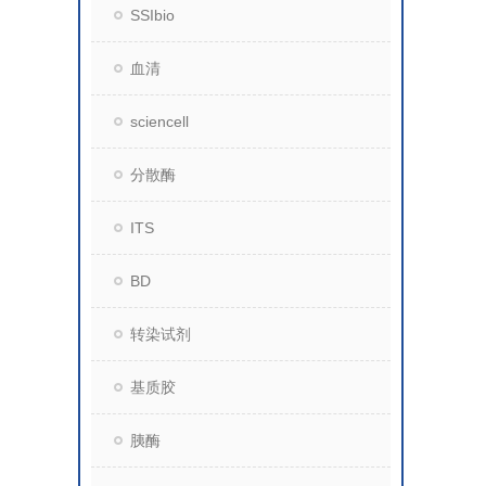
SSIbio
血清
sciencell
分散酶
ITS
BD
转染试剂
基质胶
胰酶