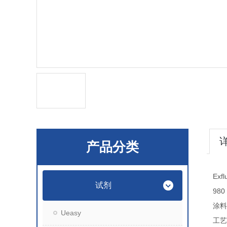
产品分类
Exf
试剂
980
涂料
Ueasy
工艺