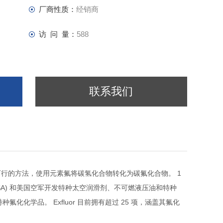
厂商性质：
经销商
访 问 量：
588
联系我们
1
可行的方法，使用元素氟将碳氢化合物转化为碳氟化合物。
SA)
和美国空军开发特种太空润滑剂、不可燃液压油和特种
Exfluor
25
，涵盖其氟化
特种氟化化学品。
目前拥有超过
项