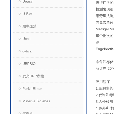
Ueasy
进行广泛的
检测发现细
U-Blot
用劳里法测
内毒素单位
胎牛血清
Matrige
每个批次的
Ucell
源
Engelbre
cytiva
准备和存储
UBPBIO
商店在-20
发光HRP底物
应用程序
1.细胞生
PerkinElmer
2.代谢和
Minerva Biolabes
3.入侵检测
4.体外和
试剂盒