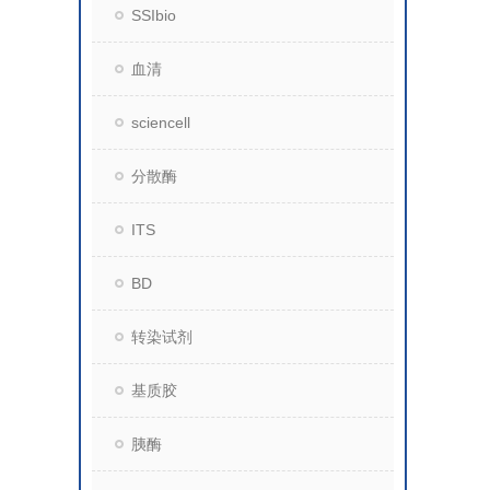
SSIbio
血清
sciencell
分散酶
ITS
BD
转染试剂
基质胶
胰酶