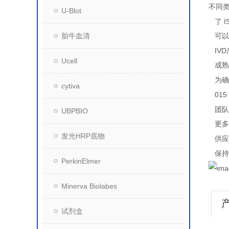
不同
U-Blot
I
了
胎牛血清
可以
IVD
Ucell
成熟
为确
cytiva
015
团队
UBPBIO
更多
发光HRP底物
供应
保持
PerkinElmer
Minerva Biolabes
试剂盒