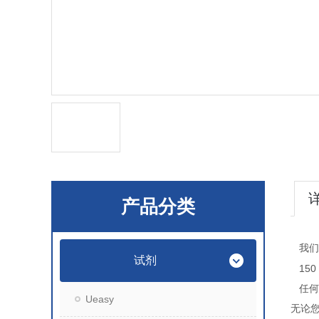
产品分类
我们
试剂
150
任何
Ueasy
无论