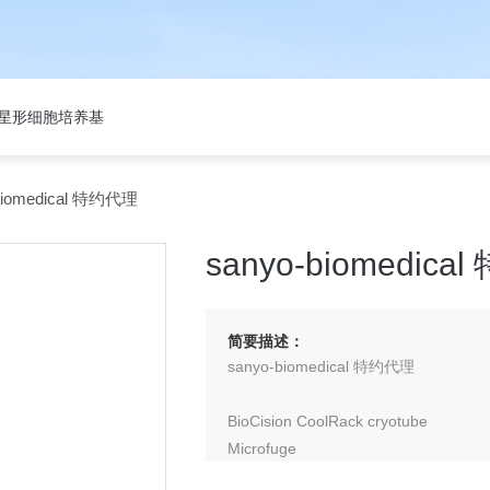
301星形细胞培养基
biomedical 特约代理
sanyo-biomedic
简要描述：
sanyo-biomedical 特约代理
BioCision CoolRack cryotube
Microfuge
PCR sample holder