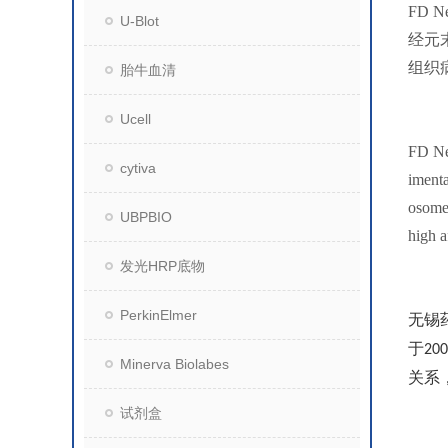
FD 
U-Blot
经元
组织
胎牛血清
Ucell
FD Neu
cytiva
imenta
osomes
UBPBIO
high a
发光HRP底物
PerkinElmer
无锡
于
200
Minerva Biolabes
关系
试剂盒