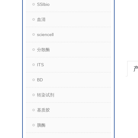
SSIbio
血清
sciencell
分散酶
ITS
BD
转染试剂
基质胶
胰酶