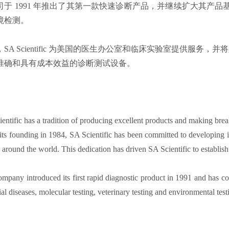
司于 1991 年推出了其第一款快速诊断产品，并继续扩大其产
境检测。
SA Scientific 为美国的医生办公室和临床实验室提供服务，
准确和具有成本效益的诊断测试设备。
entific has a tradition of producing excellent products and making break
its founding in 1984, SA Scientific has been committed to developing in
 around the world. This dedication has driven SA Scientific to establish
mpany introduced its first rapid diagnostic product in 1991 and has co
ial diseases, molecular testing, veterinary testing and environmental test