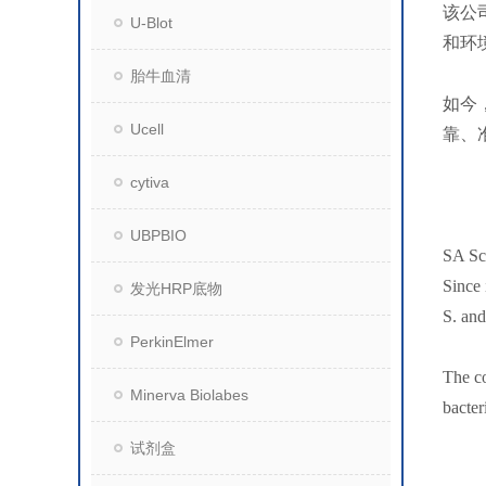
该公
U-Blot
和环
胎牛血清
如今，
Ucell
靠、
cytiva
UBPBIO
SA Sci
Since 
发光HRP底物
S. and
PerkinElmer
The co
Minerva Biolabes
bacter
试剂盒