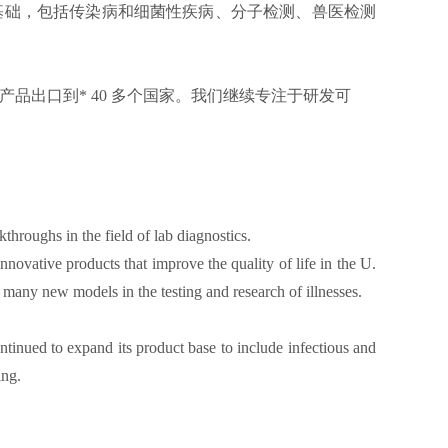
品基础，包括传染病和细菌性疾病、分子检测、兽医检测
并将产品出口到* 40 多个国家。我们继续专注于研发可
throughs in the field of lab diagnostics.
novative products that improve the quality of life in the U.
 many new models in the testing and research of illnesses.
ntinued to expand its product base to include infectious and
ing.