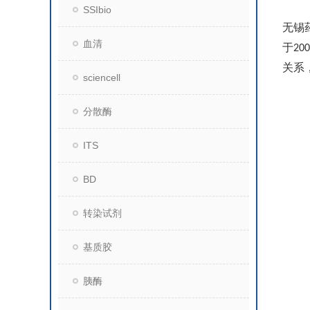
SSIbio
无锡
血清
于
200
关系
sciencell
分散酶
ITS
BD
转染试剂
基质胶
胰酶