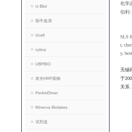
化学
U-Blot
伯利
胎牛血清
Ucell
SLS fi
t, che
cytiva
y, bes
UBPBIO
无锡
于
发光HRP底物
200
关系
PerkinElmer
Minerva Biolabes
试剂盒