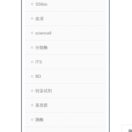
SSIbio
血清
sciencell
分散酶
ITS
BD
转染试剂
基质胶
胰酶