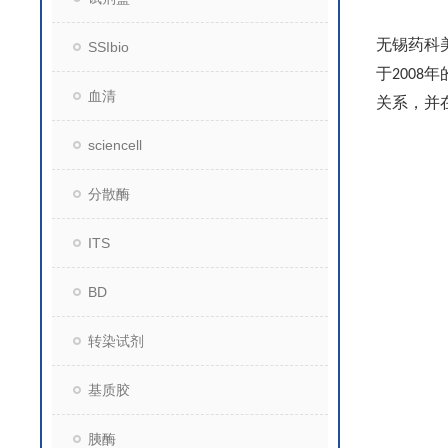
无锡药科
SSIbio
于
年
2008
血清
关系，并
sciencell
分散酶
ITS
BD
转染试剂
基质胶
胰酶