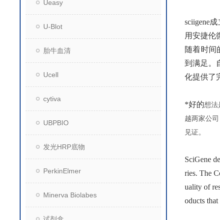
Ueasy
sciige
U-Blot
用安捷伦
随着时间
胎牛血清
到满足。
Ucell
化提供了
cytiva
*好的
想法
越两家公司
UBPBIO
见证。
发光HRP底物
SciGene dev
PerkinElmer
ries. The C
uality of r
Minerva Biolabes
oducts that
试剂盒