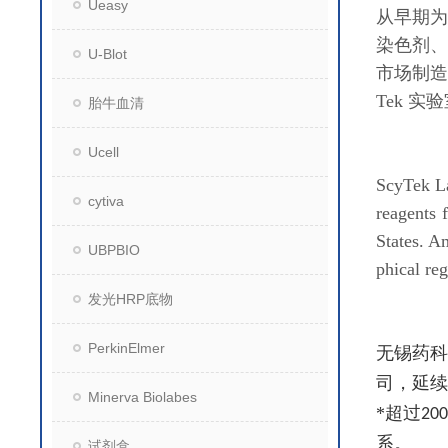
Ueasy
从早期为
染色剂、
U-Blot
市场制造
Tek 实验
胎牛血清
Ucell
ScyTek La
cytiva
reagents 
States. A
UBPBIO
phical reg
发光HRP底物
PerkinElmer
无锡药科
司，延续
Minerva Biolabes
*超过
200
系。
试剂盒