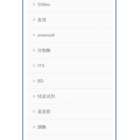
SSIbio
血清
sciencell
分散酶
ITS
BD
转染试剂
基质胶
胰酶