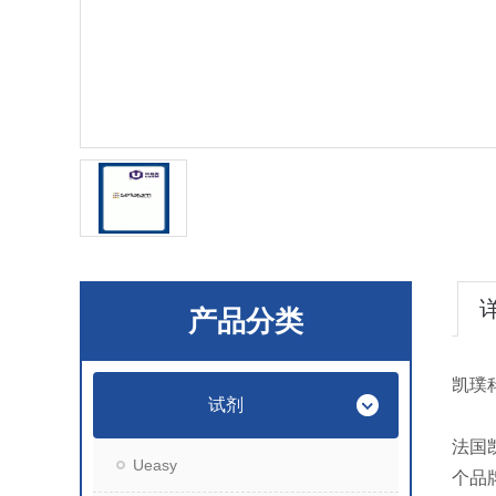
产品分类
凯璞
试剂
法国凯
Ueasy
个品牌