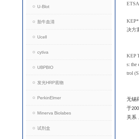
ETS
U-Blot
KE
胎牛血清
决方
Ucell
cytiva
KEP Te
s: th
UBPBIO
trol 
发光HRP底物
PerkinElmer
无锡
于
200
Minerva Biolabes
关系
试剂盒