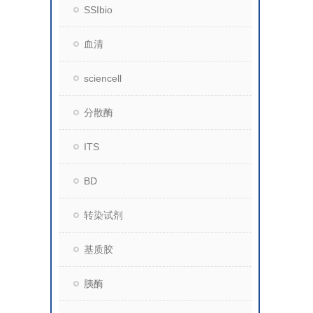
SSIbio
血清
sciencell
分散酶
ITS
BD
转染试剂
基质胶
胰酶