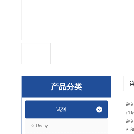
产品分类
杂交
试剂
I
和
杂交
Ueasy
A
和