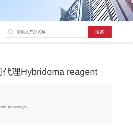
ybridoma reagent
 Immunoassays