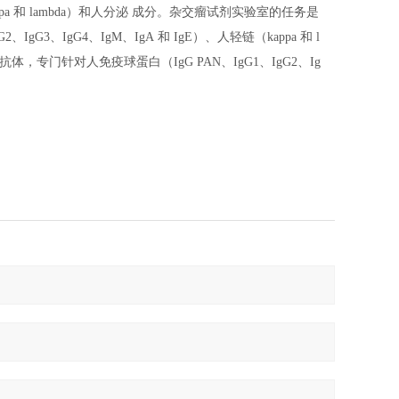
ppa
和
lambda
）和人分泌
成分。
杂交瘤试剂实验室的任务是
G2
、
IgG3
、
IgG4
、
IgM
、
IgA
和
IgE
）、人轻链（
kappa
和
l
抗体，专门针对人免疫球蛋白（
IgG PAN
、
IgG1
、
IgG2
、
Ig