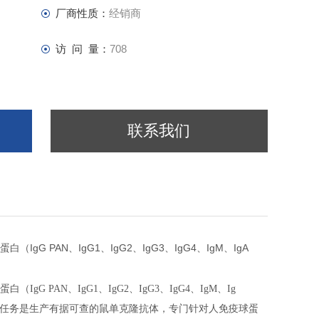
厂商性质：
经销商
访 问 量：
708
联系我们
IgG PAN
IgG1
IgG2
IgG3
IgG4
IgM
IgA
蛋白（
、
、
、
、
、
、
蛋白（
IgG PAN
、
IgG1
、
IgG2
、
IgG3
、
IgG4
、
IgM
、
Ig
任务是生产有据可查的鼠单克隆抗体，专门针对人免疫球蛋